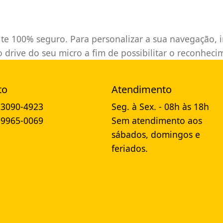
site 100% seguro. Para personalizar a sua navegação, 
o drive do seu micro a fim de possibilitar o reconhec
to
Atendimento
) 3090-4923
Seg. à Sex. - 08h às 18h
) 9965-0069
Sem atendimento aos
sábados, domingos e
feriados.